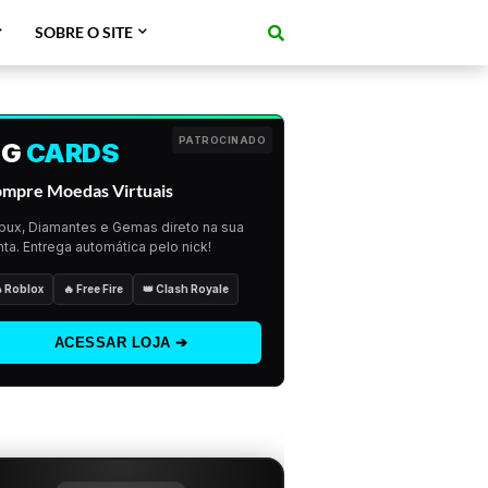
SOBRE O SITE
PATROCINADO
GG
CARDS
mpre Moedas Virtuais
bux, Diamantes e Gemas direto na sua
ta. Entrega automática pelo nick!
 Roblox
🔥 Free Fire
👑 Clash Royale
ACESSAR LOJA ➔