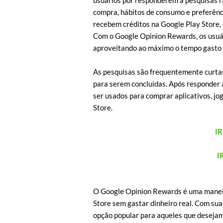
usuários por responderem a pesquisas r
compra, hábitos de consumo e preferênc
recebem créditos na Google Play Store,
Com o Google Opinion Rewards, os usuá
aproveitando ao máximo o tempo gasto 
As pesquisas são frequentemente curtas
para serem concluídas. Após responder 
ser usados para comprar aplicativos, jo
Store.
I
I
O Google Opinion Rewards é uma maneira
Store sem gastar dinheiro real. Com su
opção popular para aqueles que desejam