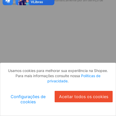
* Esses idiomas serão traduzidos automaticamente por um serviço de
Desculpe, algo deu errado. Faça login
terceiros.
e tente novamente, ou volte para a
página inicial.
Entrar
Voltar à Página Inicial
Usamos cookies para melhorar sua experiência na Shopee.
Para mais informações consulte nossa
Políticas de
privacidade
.
Configurações de
Aceitar todos os cookies
cookies
Ok
ID: 23360c1463b-81f9-4e66-afa5-7f3faf7e9eb7